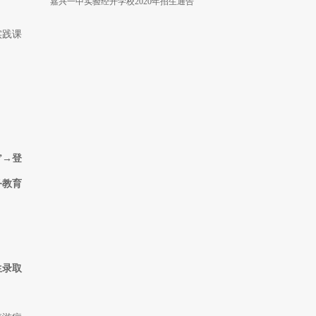
嘉兴一中实验经开学校2020年招生通告
实践课
”→登
务教育
生录取