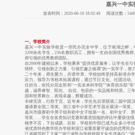
嘉兴一中实
发表时间：
2020-06-10 18:02:49
阅读次数：544
一、学校简介
嘉兴一中实验学校是一所民办完全中学，位于南湖之畔，中环
3200余名学生，236名教职员工，拥有一支由全国优秀
师引领的优秀教师团队。
自2000年建校以来，学校秉承“提供优质服务，让学生在引
情怀、引领创新之力量、引领艺趣之格调”的一实学子，努
二十年来，师生聚力，共谱华章。学校始终坚持高标准办学
应力、领导力等校本拓展课程，通过节日文化、社团活动
任担当，依托分层走班和“一实未来科学院”“体育俱乐部”等
越，涵养睿智、阳光、 自信、包容的一实品格和特质。三
国和世界舞台，表现卓越，辉耀成功。
丰碑无语，行胜于言。近年来，学生先后荣获第二届中国汉字
邀请赛全国二等奖、浙江省中小学艺术节器乐展演一等奖
嘉兴市级赛初中男子组和初中女子组第一名、初中女子、
等奖……学生在各类知识竞赛和素质技能的评比中屡获佳绩
桃李不言，下自成蹊。目前，学校初中部已成为众多小学优
省优质特色教学民办学校和浙江省重质量守诚信的优秀民办
江省模范职工之家”“浙江省民办学校校园文化先进单位” “