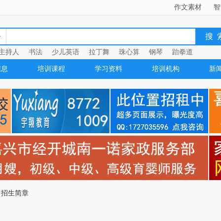
作文素材
智
主持人
书法
少儿英语
拉丁舞
珠心算
钢琴
跆拳道
信息
培训课程
学习资料
培训机构
新
中招生简章