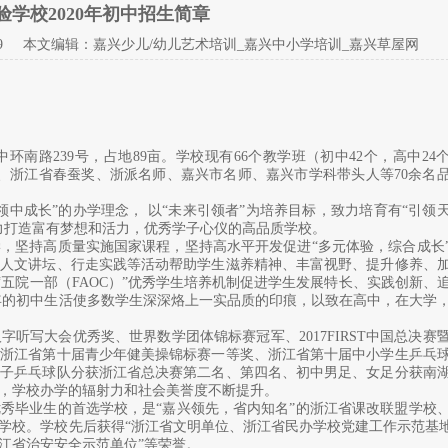
验学校2020年初中招生简章
9 本文编辑：嘉兴少儿/幼儿艺术培训_嘉兴中小学培训_嘉兴草屋网
南路239号，占地89亩。学校现有66个教学班（初中42个，高中24
教师、浙江省春蚕奖、浙派名师、嘉兴市名师、嘉兴市学科带头人等70余名
领中成长”的办学理念， 以“未来引领者”为培养目标，致力培育有“引领
力打造富有梦想和活力，优秀学子心仪的高品质学校。
，坚持高质量实施国家课程，坚持高水平开发促进“多元体验，综合成长
、人文讲坛、行走实践等活动帮助学生滋养精神、丰富视野、提升修养、
“五院一部（FAOC）”优秀学生培养机制促进学生发展特长、实践创新、
年的初中生活使多数学生深深烙上一实品质的印痕，以致在高中，在大学
听写大会优秀奖、世界数学团体锦标赛冠军、2017FIRST中国总决赛
、浙江省第十届青少年健美操锦标赛一等奖、浙江省第十届中小学生乒乓
男子乒乓球队分获浙江省总决赛第二名、第四名、初中男足、女足分获南
，学校办学的辐射力和社会美誉度不断提升。
秀毕业生的首选学校，是“嘉兴领先，省内知名”的浙江省课改联盟学校
学校。学校先后获得“浙江省文明单位、浙江省民办学校党建工作示范基地
浙江省治安安全示范单位”等荣誉。