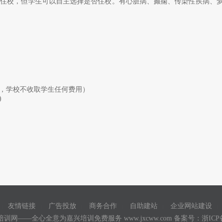
生住校，但学生可以自主选择是否住校。有心脏病、癫痫、传染性疾病、
，学校不收取学生任何费用）
)
友情链接
广告投放
商务合作
自助建站
企业网站建设
|
|
|
|
|
|
培训网——全心全意为嘉兴培训免费服务
www.jxcww.com
备案号：浙ICP备1