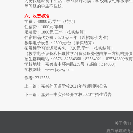
为更快适应初中生活，养成良好习惯，学校建议七年级学
等问题的学生不住校。
六、收费标准
学费：40000元/学年（待批）
住宿费：1000元/学期
服装费：1800元/三年（按实结算）
住宿用品代办费：670元/三年（以招标价为准）
教学电子设备：2500元/台（按实结算）
拓展性学习资源服务包：720元/学年（按实结算）
（教学电子设备和拓展性学习资源服务包由第三方机构提供
招生咨询电话：0573- 82534368；82534021；82534280(传真
学校地址：嘉兴市中环南路239号（邮编：314050）
学校网址：
www.jxyzsy.com
作者: 2312553
上一篇：
嘉兴外国语学校2021年教师招聘公告
下一篇：
嘉兴一中实验经开学校2020年招生通告
关于我们
嘉兴草屋教育