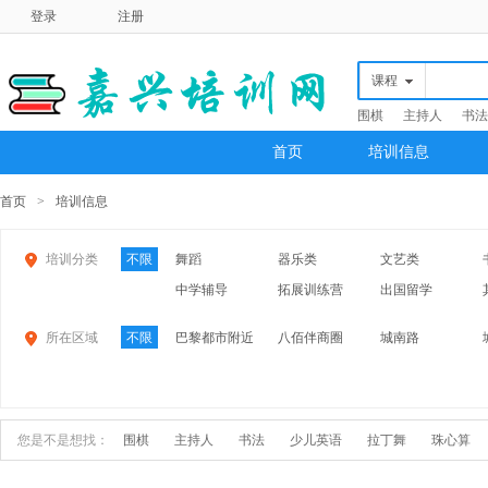
登录
注册
课程
围棋
主持人
书法
首页
培训信息
首页
>
培训信息
培训分类
不限
舞蹈
器乐类
文艺类
中学辅导
拓展训练营
出国留学
所在区域
不限
巴黎都市附近
八佰伴商圈
城南路
江南摩尔
中关村
中润
桐乡
平湖
海盐
您是不是想找：
围棋
主持人
书法
少儿英语
拉丁舞
珠心算