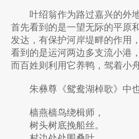
叶绍翁作为路过嘉兴的外地
首先看到的是一望无际的平原
发达，有保护河岸堤畔的作用
看到的是运河两边多支流小港
而百姓则利用它养鸭，驾着小
朱彝尊《鸳鸯湖棹歌》中也
樯燕樯鸟绕楫师，
树头树底挽船丝。
村边处处围桑叶，