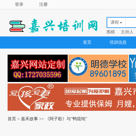
登录
注册
课程
围棋
主持人
首页
培训信息
首页
>
嘉禾故事
>> 《阿子歌》与“鸭馄饨”